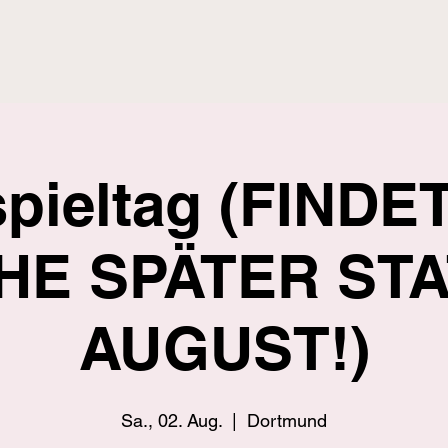
spieltag (FINDE
E SPÄTER STA
AUGUST!)
Sa., 02. Aug.
  |  
Dortmund