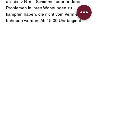
alle die z.B. mit Schimmel oder anderen 
Problemen in ihren Wohnungen zu 
kämpfen haben, die nicht vom Vermieter 
behoben werden. Ab 15:00 Uhr beginnt 
dann die eigentliche Versammlung.
Bitte erzählt euren Nachbarn von der 
bevorstehenden Versammlung, teilt diesen 
Beitrag, holt…
Mehr anzeigen
Diese Veranstaltung teilen
Datenschut
Cookies
Impressum
z