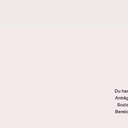
Du has
Anträ
Sozia
Bereic