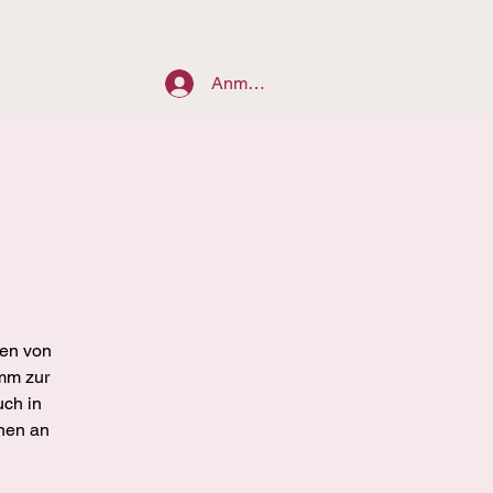
Anmelden
len von
mm zur
uch in
nnen an